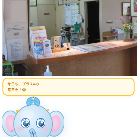
今日も、プラスαの
毎日を！😊
⭐