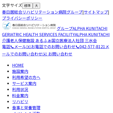
文字サイズ
標準
大
春日居総合リハビリテーション病院グループ
|
サイトマップ
|
プライバシーポリシー
グループ
ALPHA KUNITACHI
GERIATRIC HEALTH SERVICES FACILITY
ALPHA KUNITACHI
介護老人保健施設 あるふぁ国立
医療法人社団 三水会
電話
📞
メール
✉️
お電話でのお問い合わせ
📞
042-577-8121
メ
ールでのお問い合わせ
✉️ お問い合わせ
HOME
施設案内
利用希望の方へ
サービス案内
利用状況
料金案内
リハビリ
食事と栄養管理