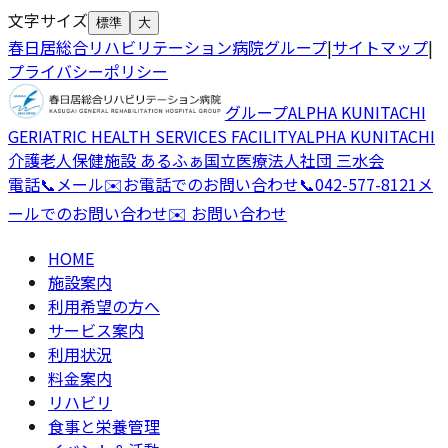
文字サイズ
標準
大
春日居総合リハビリテーション病院グループ
|
サイトマップ
|
プライバシーポリシー
グループ
ALPHA KUNITACHI
GERIATRIC HEALTH SERVICES FACILITY
ALPHA KUNITACHI
介護老人保健施設 あるふぁ国立
医療法人社団 三水会
電話
📞
メール
✉️
お電話でのお問い合わせ
📞
042-577-8121
メ
ールでのお問い合わせ
✉️ お問い合わせ
HOME
施設案内
利用希望の方へ
サービス案内
利用状況
料金案内
リハビリ
食事と栄養管理