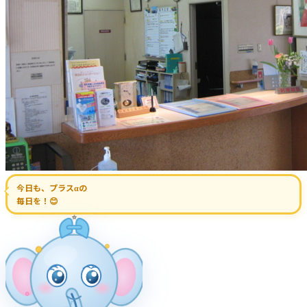
今日も、プラスαの
毎日を！😊
⭐