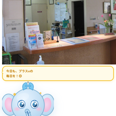
今日も、プラスαの
毎日を！😊
⭐