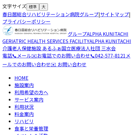
文字サイズ
標準
大
春日居総合リハビリテーション病院グループ
|
サイトマップ
|
プライバシーポリシー
グループ
ALPHA KUNITACHI
GERIATRIC HEALTH SERVICES FACILITY
ALPHA KUNITACHI
介護老人保健施設 あるふぁ国立
医療法人社団 三水会
電話
📞
メール
✉️
お電話でのお問い合わせ
📞
042-577-8121
メ
ールでのお問い合わせ
✉️ お問い合わせ
HOME
施設案内
利用希望の方へ
サービス案内
利用状況
料金案内
リハビリ
食事と栄養管理