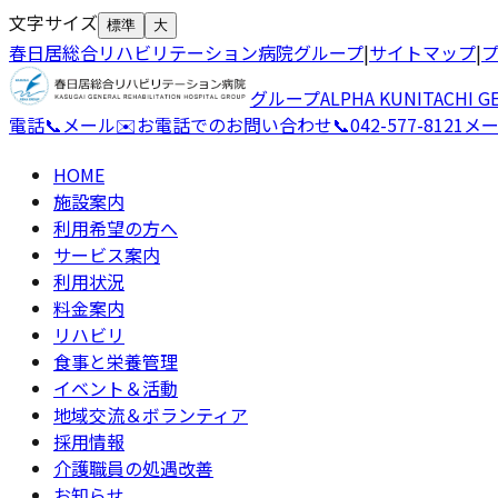
文字サイズ
標準
大
春日居総合リハビリテーション病院グループ
|
サイトマップ
|
グループ
ALPHA KUNITACHI GE
電話
📞
メール
✉️
お電話でのお問い合わせ
📞
042-577-8121
メ
HOME
施設案内
利用希望の方へ
サービス案内
利用状況
料金案内
リハビリ
食事と栄養管理
イベント＆活動
地域交流＆ボランティア
採用情報
介護職員の処遇改善
お知らせ