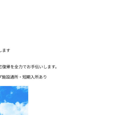
します
。
宅復帰を全力でお手伝いします。
プ施設
通所・短期入所あり