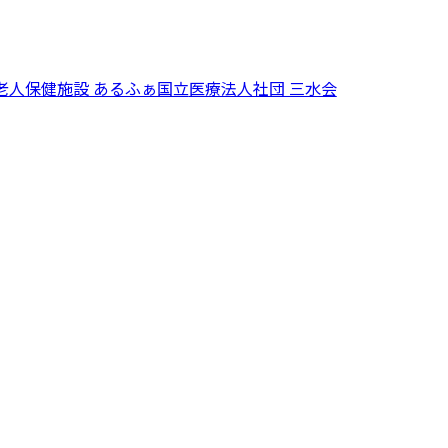
老人保健施設 あるふぁ国立
医療法人社団 三水会